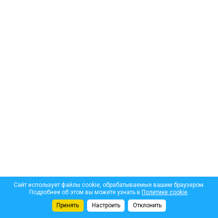
Сайт использует файлы cookie, обрабатываемые вашим браузером.
Подробнее об этом вы можете узнать в
Политике cookie
.
Принять
Настроить
Отклонить