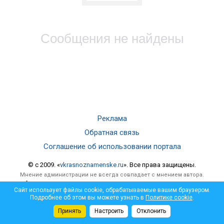
Сообщения не найдены
Реклама
Обратная связь
Соглашение об использовании портала
© c 2009. «
vkrasnoznamenske.ru
». Все права защищены.
Мнение администрации не всегда совпадает с мнением автора.
Администрация не несет ответственности за достоверность
Сайт использует файлы cookie, обрабатываемые вашим браузером.
опубликованной информации и за отзывы, оставленные
Подробнее об этом вы можете узнать в
Политике cookie
.
посетителями под материалами, публикуемыми на сайте.
Принять
Настроить
Отклонить