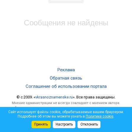
Сообщения не найдены
Реклама
Обратная связь
Соглашение об использовании портала
© c 2009. «
vkrasnoznamenske.ru
». Все права защищены.
Мнение администрации не всегда совпадает с мнением автора.
Администрация не несет ответственности за достоверность
Сайт использует файлы cookie, обрабатываемые вашим браузером.
опубликованной информации и за отзывы, оставленные
Подробнее об этом вы можете узнать в
Политике cookie
.
посетителями под материалами, публикуемыми на сайте.
Принять
Настроить
Отклонить