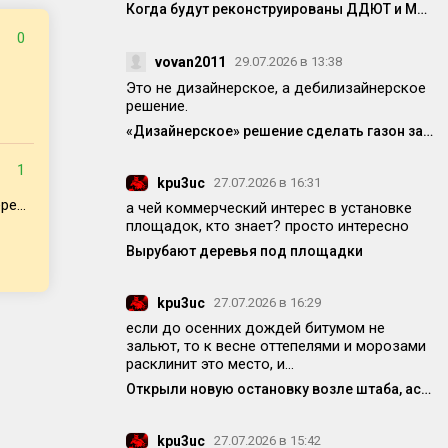
Когда будут реконструированы ДДЮТ и МЦ?
0
vovan2011
29.07.2026 в 13:38
Это не дизайнерское, а дебилизайнерское
решение.
«Дизайнерское» решение сделать газон заставляет людей прыгать через бордюр или выходить навстречу потоку машин
1
kpu3uc
27.07.2026 в 16:31
е...
а чей коммерческий интерес в установке
площадок, кто знает? просто интересно
Вырубают деревья под площадки
kpu3uc
27.07.2026 в 16:29
если до осенних дождей битумом не
зальют, то к весне оттепелями и морозами
расклинит это место, и...
Открыли новую остановку возле штаба, асфальт уже просел! Кто-то отвечает за качество работ?
kpu3uc
27.07.2026 в 15:42