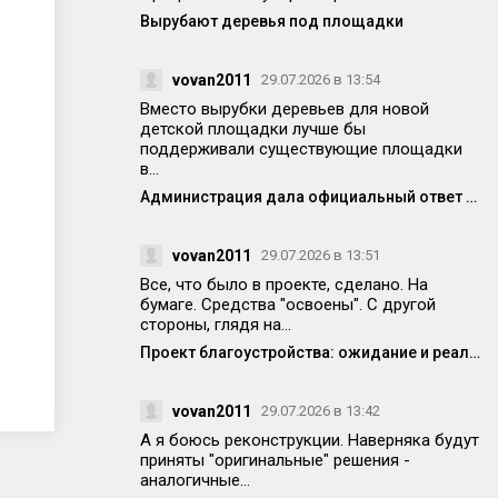
Вырубают деревья под площадки
vovan2011
29.07.2026 в 13:54
Вместо вырубки деревьев для новой
детской площадки лучше бы
поддерживали существующие площадки
в...
Администрация дала официальный ответ по поводу спила деревьев на Победе 14
vovan2011
29.07.2026 в 13:51
Все, что было в проекте, сделано. На
бумаге. Средства "освоены". С другой
стороны, глядя на...
Проект благоустройства: ожидание и реальность
vovan2011
29.07.2026 в 13:42
А я боюсь реконструкции. Наверняка будут
приняты "оригинальные" решения -
аналогичные...