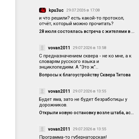
kpu3uc
29.07.2026 в 17:08
и что решили? есть какой-то протокол,
отчёт, который можно прочитать?
28 июля состоялась встреча с жителями в формате «выездной администрации»
vovan2011
29.07.2026 в 13:58
С предназначением сквера - не ко мне, а к
словарям русского языка и
энциклопедиям. А "Это ж"...
Вопросы к благоустройству Сквера Титова
vovan2011
29.07.2026 в 13:55
Будет яма, зато не будет безработицы у
дорожников.
Открыли новую остановку возле штаба, асфальт уже просел! Кто-то отвечает за качество работ?
vovan2011
29.07.2026 в 13:55
Программа-то губернаторская!