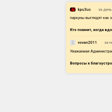
kpu3uc
за день
паркуны выглядят как о
Кто помнит, когда вд
vovan2011
за 
Уважаемая Администраци
Вопросы к благоустр