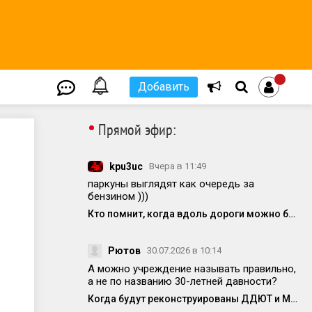
Добавить
•
Прямой эфир:
kpu3uc
Вчера в 11:49
паркуны выглядят как очередь за
бензином )))
Кто помнит, когда вдоль дороги можно было спокойно припарковаться?
Рютов
30.07.2026 в 10:14
А можно учреждение называть правильно,
а не по названию 30-летней давности?
Когда будут реконструированы ДДЮТ и МЦ?