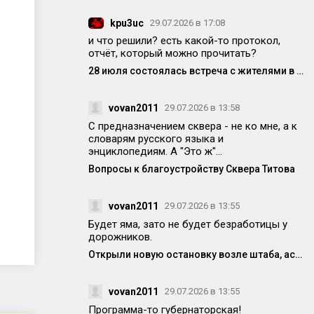
kpu3uc
29.07.2026 в 17:08
и что решили? есть какой-то протокол,
отчёт, который можно прочитать?
28 июля состоялась встреча с жителями в формате «выездной администрации»
vovan2011
29.07.2026 в 13:58
С предназначением сквера - не ко мне, а к
словарям русского языка и
энциклопедиям. А "Это ж"...
Вопросы к благоустройству Сквера Титова
vovan2011
29.07.2026 в 13:55
Будет яма, зато не будет безработицы у
дорожников.
Открыли новую остановку возле штаба, асфальт уже просел! Кто-то отвечает за качество работ?
vovan2011
29.07.2026 в 13:55
Программа-то губернаторская!