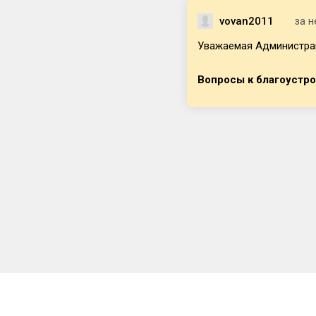
vovan2011
за 
Уважаемая Администраци
Вопросы к благоустр