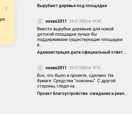
Вырубают деревья под площадки
1
е...
vovan2011
29.07.2026 в 13:54
Вместо вырубки деревьев для новой
детской площадки лучше бы
поддерживали существующие площадки
в...
Администрация дала официальный ответ по поводу спила деревьев на Победе 14
vovan2011
29.07.2026 в 13:51
Все, что было в проекте, сделано. На
бумаге. Средства "освоены". С другой
стороны, глядя на...
Проект благоустройства: ожидание и реальность
vovan2011
29.07.2026 в 13:42
А я боюсь реконструкции. Наверняка будут
приняты "оригинальные" решения -
аналогичные...