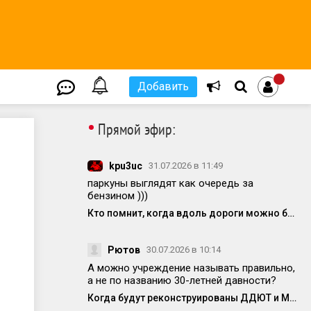
Добавить
•
Прямой эфир:
kpu3uc
31.07.2026 в 11:49
паркуны выглядят как очередь за
бензином )))
Кто помнит, когда вдоль дороги можно было спокойно припарковаться?
Рютов
30.07.2026 в 10:14
А можно учреждение называть правильно,
а не по названию 30-летней давности?
Когда будут реконструированы ДДЮТ и МЦ?