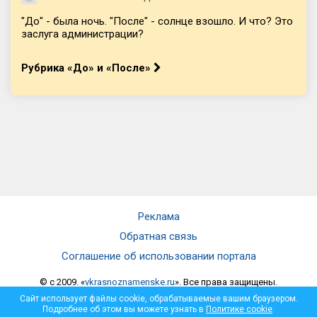
"До" - была ночь. "После" - солнце взошло. И что? Это
заслуга администрации?
Рубрика «До» и «После»
Реклама
Обратная связь
Соглашение об использовании портала
© c 2009. «
vkrasnoznamenske.ru
». Все права защищены.
Мнение администрации не всегда совпадает с мнением автора.
Сайт использует файлы cookie, обрабатываемые вашим браузером.
Администрация не несет ответственности за достоверность
Подробнее об этом вы можете узнать в
Политике cookie
.