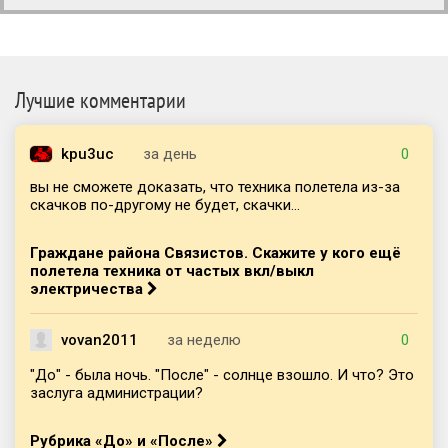
Лучшие комментарии
kpu3uc
за день
0
вы не сможете доказать, что техника полетела из-за
скачков по-другому не будет, скачки...
Граждане района Связистов. Скажите у кого ещё
полетела техника от частых вкл/выкл
электричества
vovan2011
за неделю
0
"До" - была ночь. "После" - солнце взошло. И что? Это
заслуга администрации?
Рубрика «До» и «После»