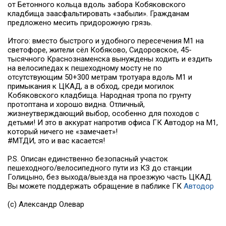
от Бетонного кольца вдоль забора Кобяковского
кладбища заасфальтировать «забыли». Гражданам
предложено месить придорожную грязь.
Итого: вместо быстрого и удобного пересечения М1 на
светофоре, жители сёл Кобяково, Сидоровское, 45-
тысячного Краснознаменска вынуждены ходить и ездить
на велосипедах к пешеходному мосту не по
отсутствующим 50+300 метрам тротуара вдоль М1 и
примыкания к ЦКАД, а в обход, среди могилок
Кобяковского кладбища. Народная тропа по грунту
протоптана и хорошо видна. Отличный,
жизнеутверждающий выбор, особенно для походов с
детьми! И это в аккурат напротив офиса ГК Автодор на М1,
который ничего не «замечает»!
#МТДИ, это и вас касается!
P.S. Описан единственно безопасный участок
пешеходного/велосипедного пути из КЗ до станции
Голицыно, без выхода/выезда на проезжую часть ЦКАД.
Вы можете поддержать обращение в паблике ГК
Автодор
(с) Александр Олевар