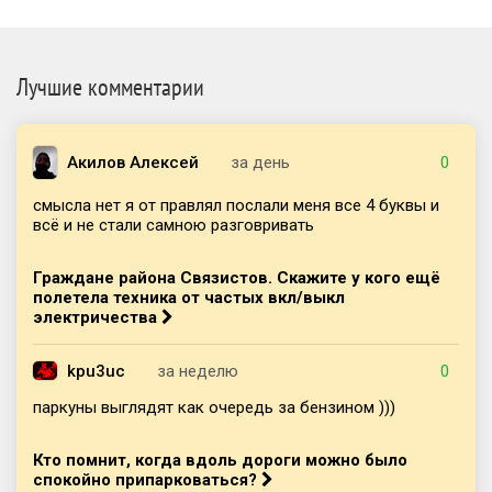
Лучшие комментарии
Акилов Алексей
за день
0
смысла нет я от правлял послали меня все 4 буквы и
всё и не стали самною разговривать
Граждане района Связистов. Скажите у кого ещё
полетела техника от частых вкл/выкл
электричества
kpu3uc
за неделю
0
паркуны выглядят как очередь за бензином )))
Кто помнит, когда вдоль дороги можно было
спокойно припарковаться?