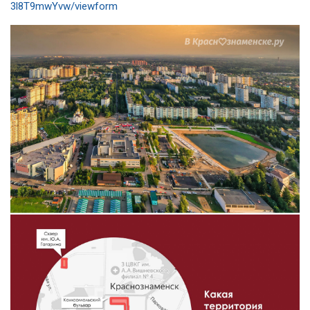
3l8T9mwYvw/viewform