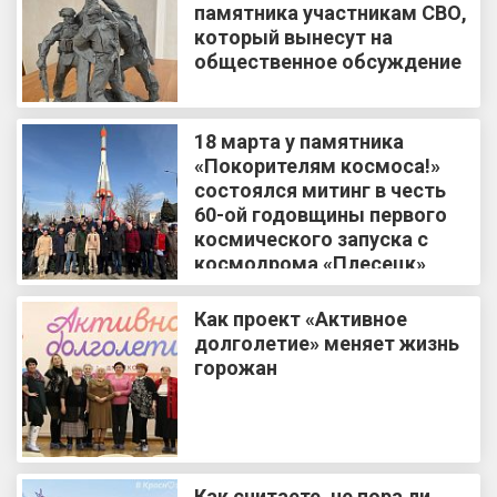
памятника участникам СВО,
который вынесут на
общественное обсуждение
18 марта у памятника
«Покорителям космоса!»
состоялся митинг в честь
60-ой годовщины первого
космического запуска с
космодрома «Плесецк»
Как проект «Активное
долголетие» меняет жизнь
горожан
Как считаете, не пора ли