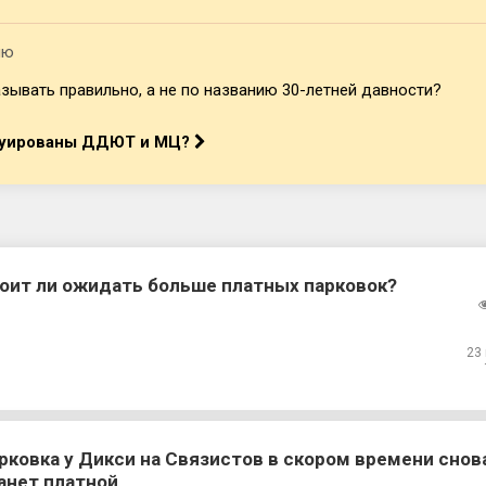
лю
зывать правильно, а не по названию 30-летней давности?
труированы ДДЮТ и МЦ?
оит ли ожидать больше платных парковок?
23
рковка у Дикси на Связистов в скором времени снов
анет платной