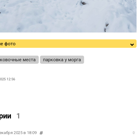
е фото
рковочные места
парковка у морга
025 12:56
рии
1
екабря 2025 в 18:09
0