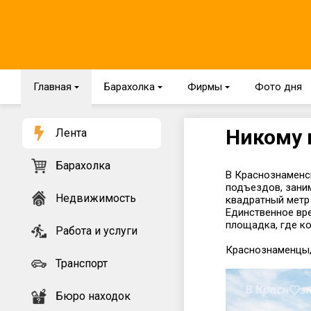
Главная
{
Барахолка
{
Фирмы
{
Фото дня
Никому 
Лента
Барахолка
В Краснознаменс
подъездов, заним
Недвижимость
квадратный метр н
Единственное вре
площадка, где к
Работа и услуги
Краснознаменцы, 
Транспорт
Бюро находок