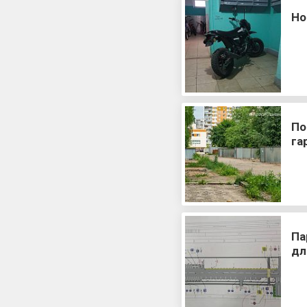
Но
По
га
Па
дл