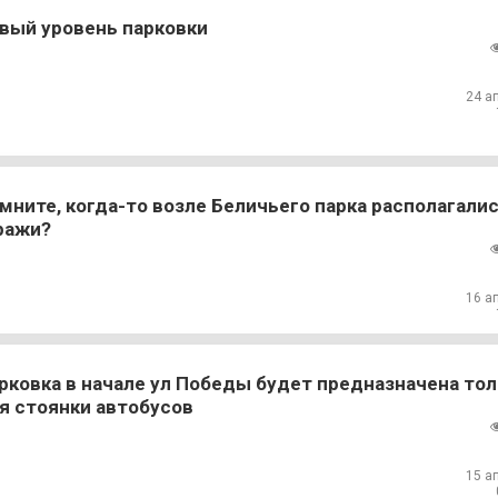
вый уровень парковки
24 а
мните, когда-то возле Беличьего парка располагали
ражи?
16 а
рковка в начале ул Победы будет предназначена то
я стоянки автобусов
15 а