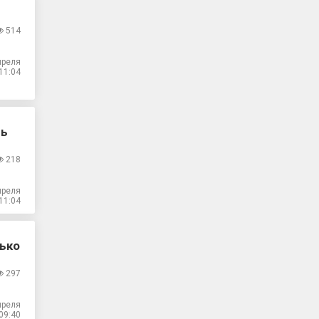
514
преля
11:04
сь
218
преля
11:04
лько
297
преля
09:40