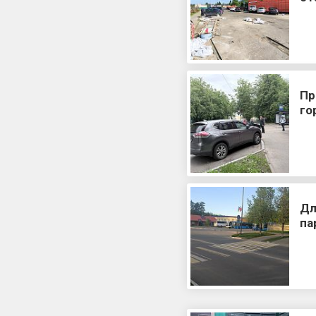
Пр
го
Дл
па