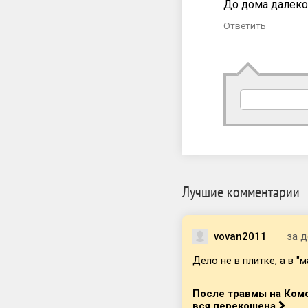
До дома далеко 
Ответить
Лучшие комментарии
vovan2011
за д
Дело не в плитке, а в "м
После травмы на Комс
вся перекошена