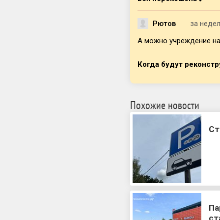
Рютов
за неде
А можно учреждение на
Когда будут реконс
Похожие новости
Ст
Па
ст