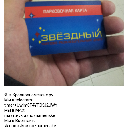
© в Краснознаменске.ру
Мы в telegram:
t.me/+UwIm0F4YF3KJ2UWY
Мы в MAX:
max.ru/vkrasnoznamenske
Мы в Вконтакте:
vk.com/vkrasnoznamenske