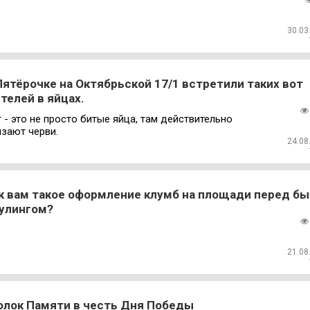
30.03
Пятёрочке на Октябрьской 17/1 встретили таких вот
телей в яйцах.
 - это не просто битые яйца, там действительно
зают черви.
24.08
к вам такое оформление клумб на площади перед б
улингом?
21.08
олок Памяти в честь Дня Победы