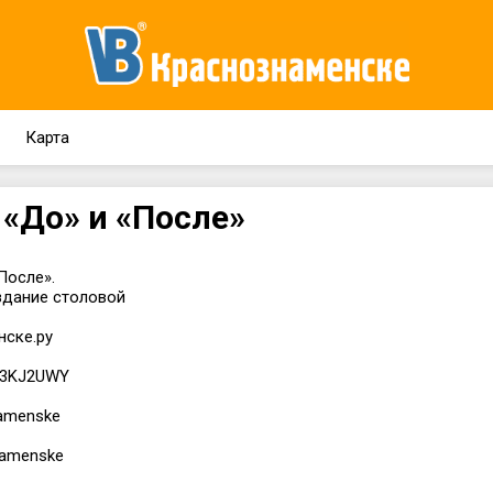
Карта
 «До» и «После»
После».
здание столовой
нске.ру
F3KJ2UWY
namenske
namenske