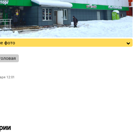
е фото
толовая
аря 12:01
рии