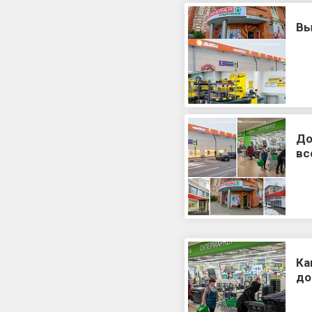
Вы
До
вс
Ка
до