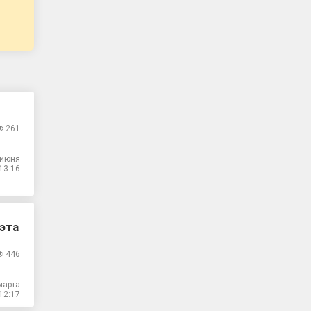
261
 июня
13:16
 эта
446
марта
12:17