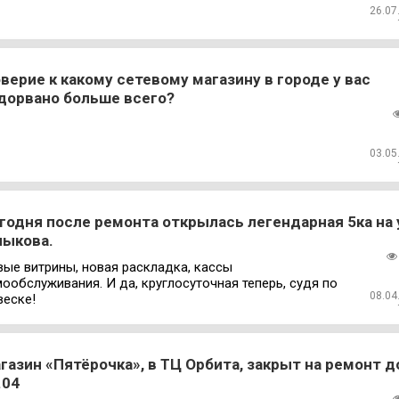
26.07
верие к какому сетевому магазину в городе у вас
дорвано больше всего?
03.05
годня после ремонта открылась легендарная 5ка на 
ыкова.
вые витрины, новая раскладка, кассы
ообслуживания. И да, круглосуточная теперь, судя по
08.04
веске!
газин «Пятёрочка», в ТЦ Орбита, закрыт на ремонт д
.04