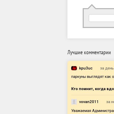
Лучшие комментарии
kpu3uc
за день
паркуны выглядят как о
Кто помнит, когда вд
vovan2011
за 
Уважаемая Администраци