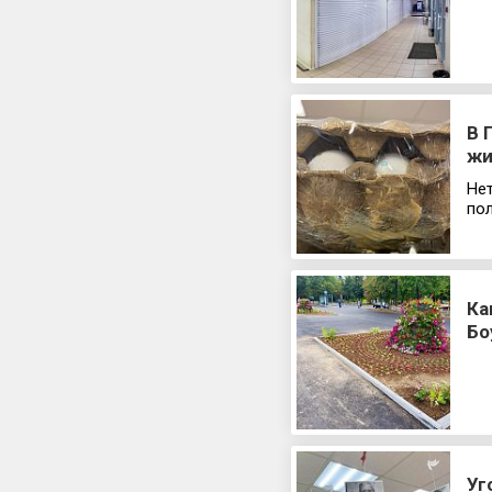
В 
жи
Нет
пол
Ка
Бо
Уг