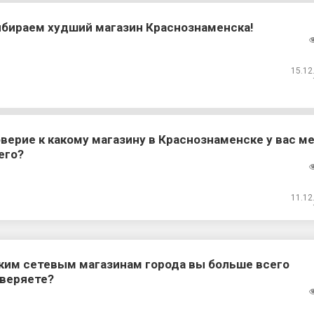
бираем худший магазин Краснознаменска!
15.12
верие к какому магазину в Краснознаменске у вас м
его?
11.12
ким сетевым магазинам города вы больше всего
веряете?