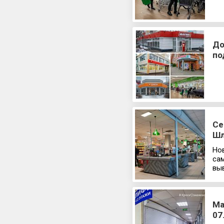
До
по
Се
Шл
Но
сам
вы
Ма
07