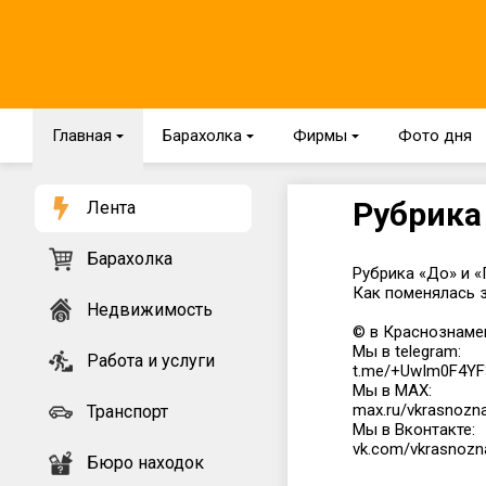
Главная
{
Барахолка
{
Фирмы
{
Фото дня
Рубрика
Лента
Барахолка
Рубрика «До» и «
Как поменялась 
Недвижимость
© в Краснознаме
Мы в telegram:
Работа и услуги
t.me/+UwIm0F4Y
Мы в MAX:
max.ru/vkrasnoz
Транспорт
Мы в Вконтакте:
vk.com/vkrasnoz
Бюро находок