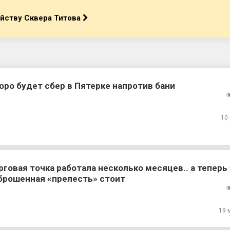
ойству Сквера Титова
оро будет сбер в Пятерке напротив бани
10
рговая точка работала несколько месяцев.. а теперь
брошенная «прелесть» стоит
19 