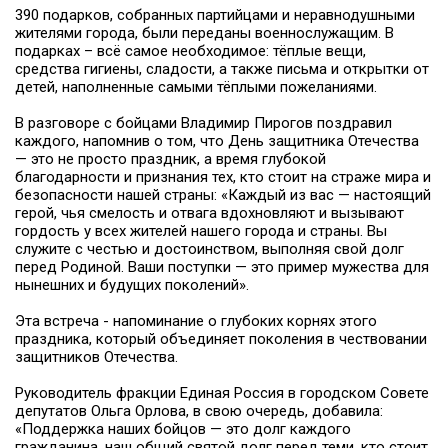
390 подарков, собранных партийцами и неравнодушными
жителями города, были переданы военнослужащим. В
подарках – всё самое необходимое: тёплые вещи,
средства гигиены, сладости, а также письма и открытки от
детей, наполненные самыми тёплыми пожеланиями.
В разговоре с бойцами Владимир Пирогов поздравил
каждого, напомнив о том, что День защитника Отечества
— это не просто праздник, а время глубокой
благодарности и признания тех, кто стоит на страже мира и
безопасности нашей страны: «Каждый из вас — настоящий
герой, чья смелость и отвага вдохновляют и вызывают
гордость у всех жителей нашего города и страны. Вы
служите с честью и достоинством, выполняя свой долг
перед Родиной. Ваши поступки — это пример мужества для
нынешних и будущих поколений».
Эта встреча - напоминание о глубоких корнях этого
праздника, который объединяет поколения в чествовании
защитников Отечества.
Руководитель фракции Единая Россия в городском Совете
депутатов Ольга Орлова, в свою очередь, добавила:
«Поддержка наших бойцов — это долг каждого
гражданина, наш общий святой долг перед теми, кто стоит