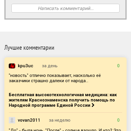
Написать комментарий...
Лучшие комментарии
kpu3uc
за день
0
"новость" отлично показывает, насколько её
заказчики страшно далеки от народа...
Бесплатная высокотехнологичная медицина: как
жителям Краснознаменска получить помощь по
Народной программе Единой России
vovan2011
за неделю
0
"До" - была ночь. "После" - солнце взошло. И что? Это