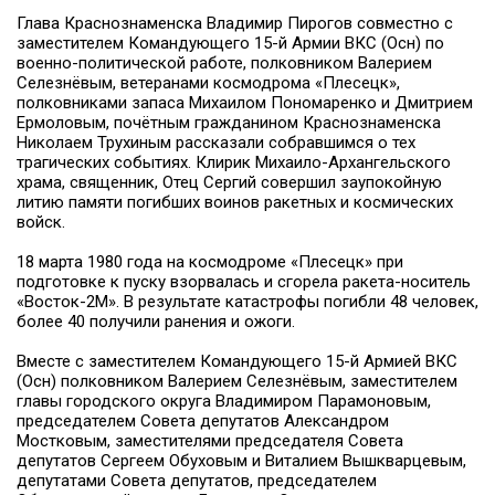
Глава Краснознаменска Владимир Пирогов совместно с
заместителем Командующего 15-й Армии ВКС (Осн) по
военно-политической работе, полковником Валерием
Селезнёвым, ветеранами космодрома «Плесецк»,
полковниками запаса Михаилом Пономаренко и Дмитрием
Ермоловым, почётным гражданином Краснознаменска
Николаем Трухиным рассказали собравшимся о тех
трагических событиях. Клирик Михаило-Архангельского
храма, священник, Отец Сергий совершил заупокойную
литию памяти погибших воинов ракетных и космических
войск.
18 марта 1980 года на космодроме «Плесецк» при
подготовке к пуску взорвалась и сгорела ракета-носитель
«Восток-2М». В результате катастрофы погибли 48 человек,
более 40 получили ранения и ожоги.
Вместе с заместителем Командующего 15-й Армией ВКС
(Осн) полковником Валерием Селезнёвым, заместителем
главы городского округа Владимиром Парамоновым,
председателем Совета депутатов Александром
Мостковым, заместителями председателя Совета
депутатов Сергеем Обуховым и Виталием Вышкварцевым,
депутатами Совета депутатов, председателем