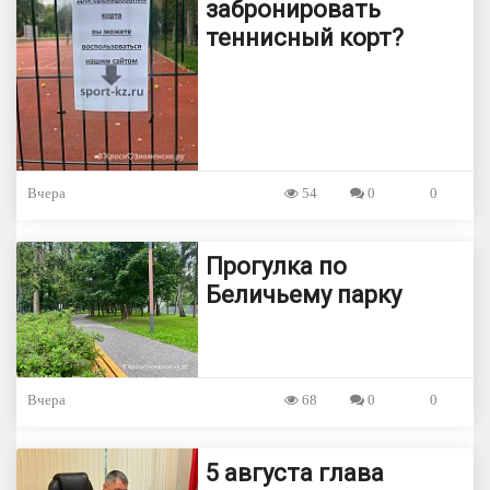
забронировать
теннисный корт?
Вчера
54
0
0
Прогулка по
Беличьему парку
Вчера
68
0
0
5 августа глава