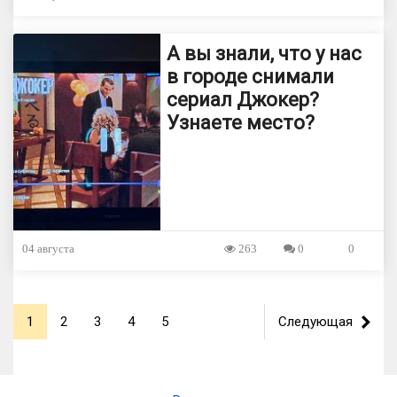
А вы знали, что у нас
в городе снимали
сериал Джокер?
Узнаете место?
04 августа
263
0
0
1
2
3
4
5
Следующая
>