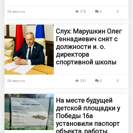
04 августа
378
0
0
Слух: Марушкин Олег
Геннадиевич снят с
должности и. о.
директора
спортивной школы
04 августа
293
0
0
На месте будущей
детской площадки у
Победы 16а
установили паспорт
объекта, работы