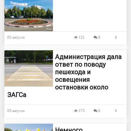
05 августа
121
0
0
Администрация дала
ответ по поводу
пешехода и
освещения
остановки около
ЗАГСа
05 августа
173
0
0
Немного