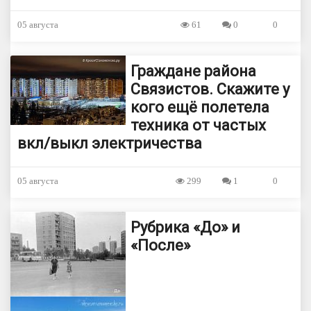
05 августа
61
0
0
Граждане района
Связистов. Скажите у
кого ещё полетела
техника от частых
вкл/выкл электричества
05 августа
299
1
0
Рубрика «До» и
«После»