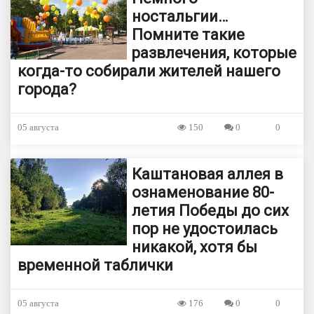
ностальгии…
Помните такие
развлечения, которые
когда-то собирали жителей нашего
города?
05 августа
150
0
0
Каштановая аллея в
ознаменование 80-
летия Победы до сих
пор не удостоилась
никакой, хотя бы
временной таблички
05 августа
176
0
0