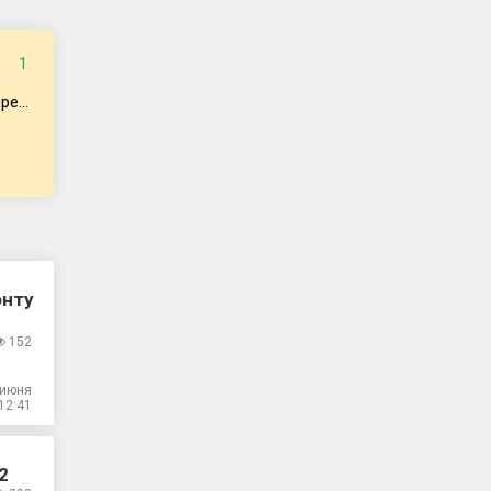
1
е...
онту
152
 июня
12:41
2