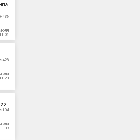
ила
436
 июля
11:01
428
 июля
11:28
 22
104
 июля
09:39