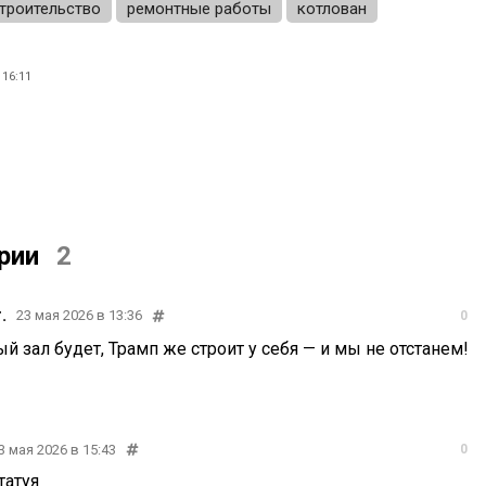
троительство
ремонтные работы
котлован
16:11
рии
2
.
23 мая 2026 в 13:36
0
й зал будет, Трамп же строит у себя — и мы не отстанем!
3 мая 2026 в 15:43
0
татуя