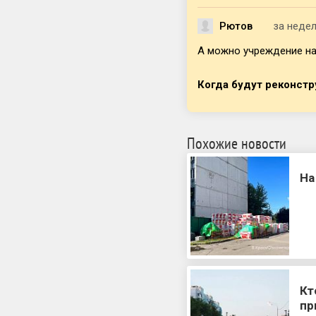
Рютов
за неде
А можно учреждение на
Когда будут реконс
Похожие новости
На
Кт
пр