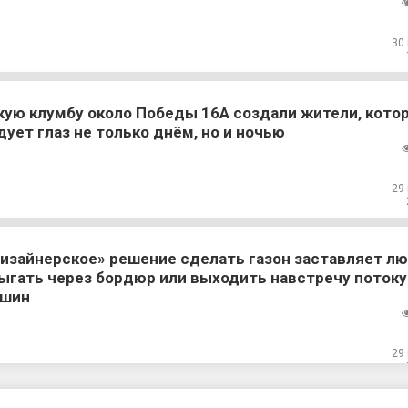
30
кую клумбу около Победы 16А создали жители, кото
дует глаз не только днём, но и ночью
29
изайнерское» решение сделать газон заставляет л
ыгать через бордюр или выходить навстречу потоку
шин
29