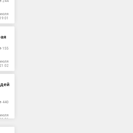
244
 июля
19:01
рая
155
 июля
21:02
юдей
440
 июля
11:06