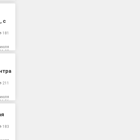
, с
181
 июля
11:03
нтра
211
 июля
16:56
ая
183