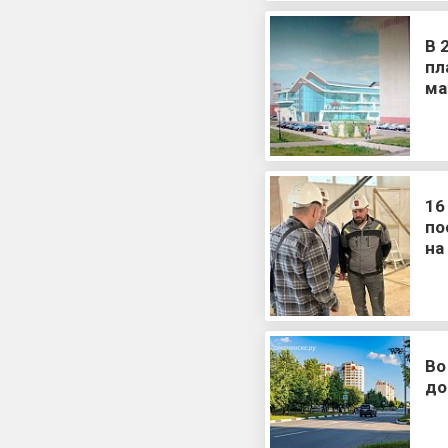
В 
пл
ма
16
по
на
Во
до