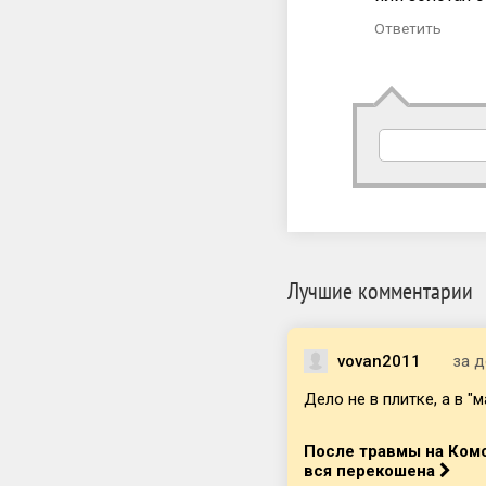
Ответить
Лучшие комментарии
vovan2011
за д
Дело не в плитке, а в "м
После травмы на Комс
вся перекошена