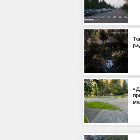
Та
ра
«Д
пр
ма