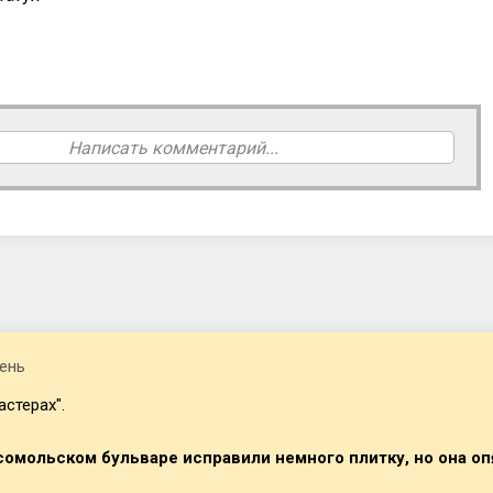
Написать комментарий...
ень
астерах".
омольском бульваре исправили немного плитку, но она оп