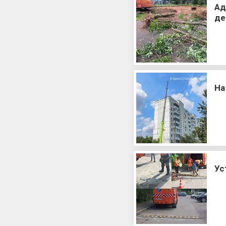
Ад
де
На
Ус