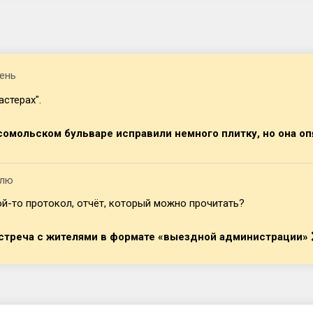
ень
астерах".
омольском бульваре исправили немного плитку, но она оп
елю
ой-то протокол, отчёт, который можно прочитать?
встреча с жителями в формате «выездной администрации»