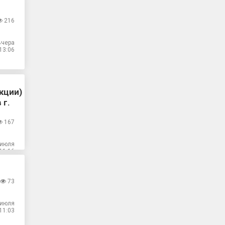
216
Вчера
13:06
кции)
 г.
167
 июля
11:16
73
 июля
11:03