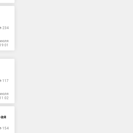
234
 июля
19:01
117
 июля
11:02
рая
154