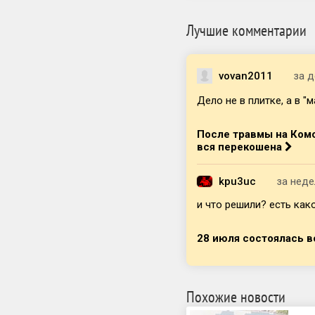
Лучшие комментарии
vovan2011
за д
Дело не в плитке, а в "м
После травмы на Комс
вся перекошена
kpu3uc
за нед
и что решили? есть как
28 июля состоялась 
Похожие новости