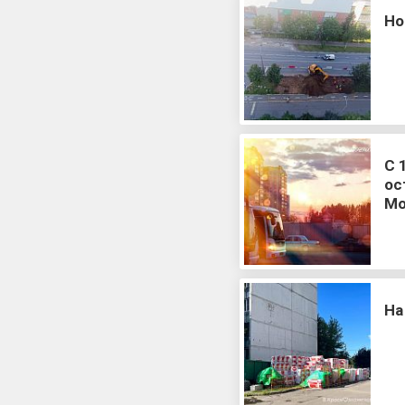
Но
С 
ос
Мо
На