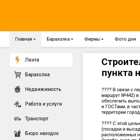
Главная
{
Барахолка
{
Фирмы
{
Фото дня
Строите
Лента
пункта н
Барахолка
Недвижимость
???? В связи с 
маршрут №442) в
обеспечить выпо
Работа и услуги
и ГОСТами, в ча
территории город
Транспорт
???? С этой цел
(посадки и выса
Бюро находок
расположенных на