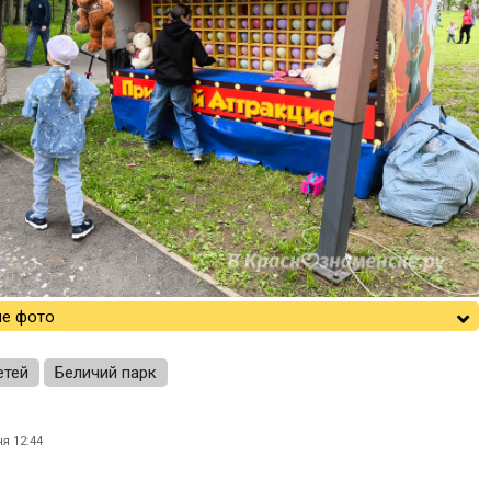
е фото
етей
Беличий парк
я 12:44