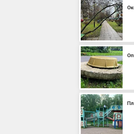
Ок
Оп
Пл