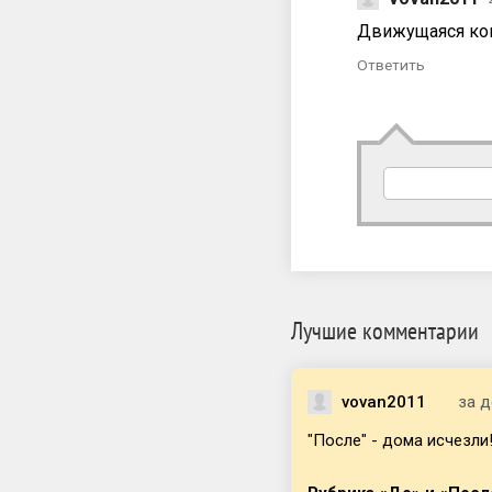
Движущаяся ком
Ответить
Лучшие комментарии
vovan2011
за д
"После" - дома исчезли!