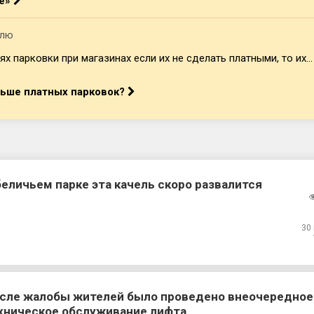
ле»
елю
ях парковки при магазинах если их не сделать платными, то их...
льше платных парковок?
беличьем парке эта качель скоро развалится
30
сле жалобы жителей было проведено внеочередное
хническое обслуживание лифта