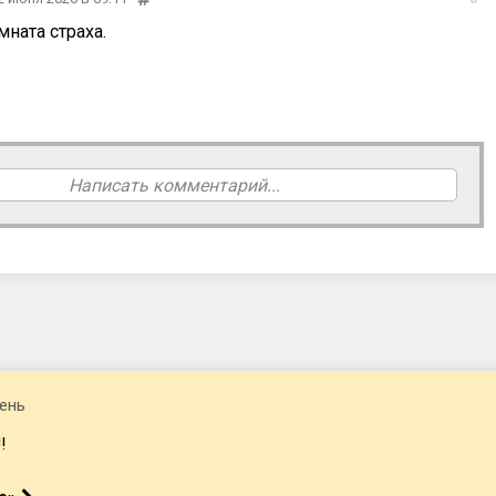
ната страха.
Написать комментарий...
ень
!