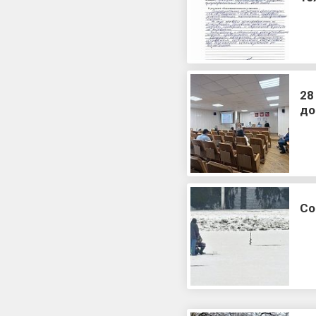
28
до
Со