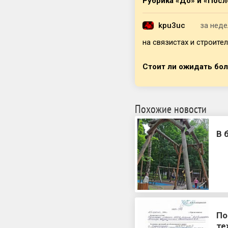
Рубрика «До» и «Пос
kpu3uc
за нед
на связистах и строител
Стоит ли ожидать бо
Похожие новости
В 
По
те