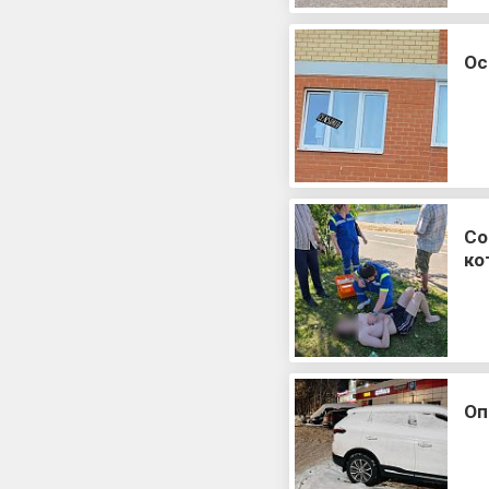
Ос
Со
ко
Оп