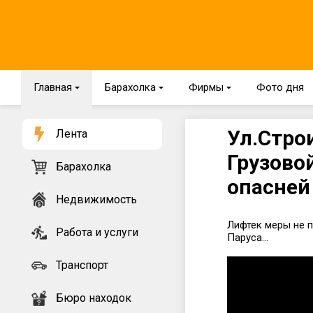
Главная
{
Барахолка
{
Фирмы
{
Фото дня
Ул.Строи
Лента
Грузово
Барахолка
опасней 
Недвижимость
Лифтек меры не п
Работа и услуги
Паруса...
Транспорт
Бюро находок