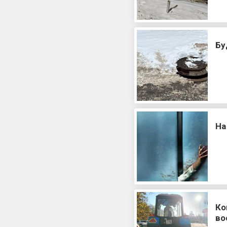
Бу
На
Ко
во