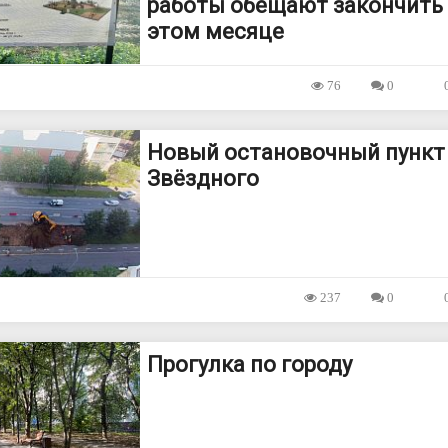
работы обещают закончить
этом месяце
76
0
Новый остановочный пункт 
Звёздного
237
0
Прогулка по городу