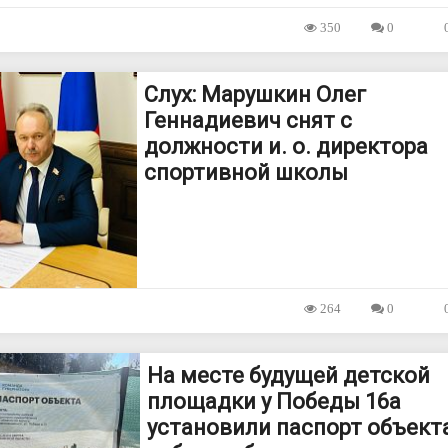
350
0
Слух: Марушкин Олег
Геннадиевич снят с
должности и. о. директора
спортивной школы
264
0
На месте будущей детской
площадки у Победы 16а
установили паспорт объекта