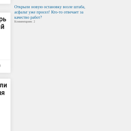
Открыли новую остановку возле штаба,
асфальт уже просел! Кто-то отвечает за
качество работ?
рь
Комментариев: 2
ый
0
ли
ия