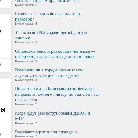
0
Чижик на пр-т. Мира, похоже, всё
Комментариев: 5
Стоит ли ожидать больше платных
парковок?
Комментариев: 4
,
У Гимназии №2 убрали дугообразную
лавочку
Комментариев: 3
Остановки меняли ровно пять лет назад —
интересно, как долго продержаться новые?
Комментариев: 3
0
Возможно ли в городе организовать
дружину смотрящих за порядком?
Комментариев: 3
После травмы на Комсомольском бульваре
исправили немного плитку, но она опять вся
перекошена
Комментариев: 2
бы
Когда будут реконструированы ДДЮТ и
МЦ?
Комментариев: 2
Вырубают деревья под площадки
0
Комментариев: 2