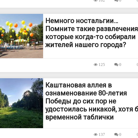
102
0
Немного ностальгии…
Помните такие развлечения
которые когда-то собирали
жителей нашего города?
125
0
Каштановая аллея в
ознаменование 80-летия
Победы до сих пор не
удостоилась никакой, хотя 
временной таблички
137
0