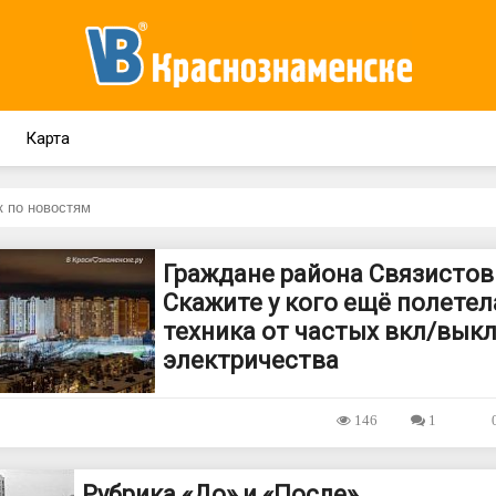
Карта
Граждане района Связистов
Скажите у кого ещё полетел
техника от частых вкл/вык
электричества
146
1
Рубрика «До» и «После»