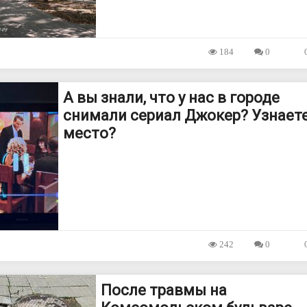
184
0
А вы знали, что у нас в городе
снимали сериал Джокер? Узнает
место?
242
0
После травмы на