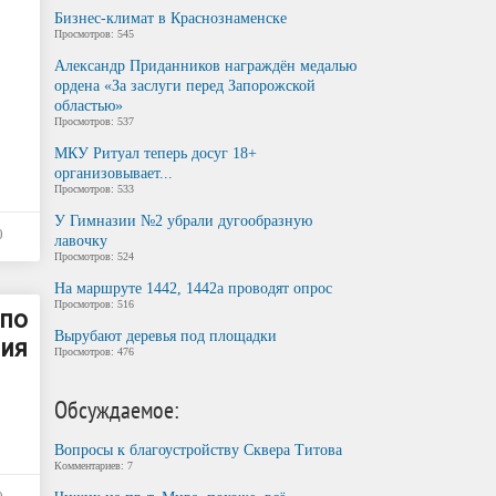
Бизнес-климат в Краснознаменске
Просмотров: 545
Александр Приданников награждён медалью
ордена «За заслуги перед Запорожской
областью»
Просмотров: 537
МКУ Ритуал теперь досуг 18+
организовывает...
Просмотров: 533
У Гимназии №2 убрали дугообразную
0
лавочку
Просмотров: 524
На маршруте 1442, 1442а проводят опрос
Просмотров: 516
 по
Вырубают деревья под площадки
ния
Просмотров: 476
Обсуждаемое:
Вопросы к благоустройству Сквера Титова
Комментариев: 7