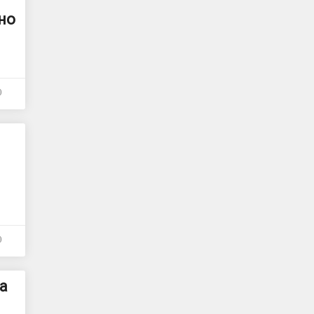
но
0
0
а