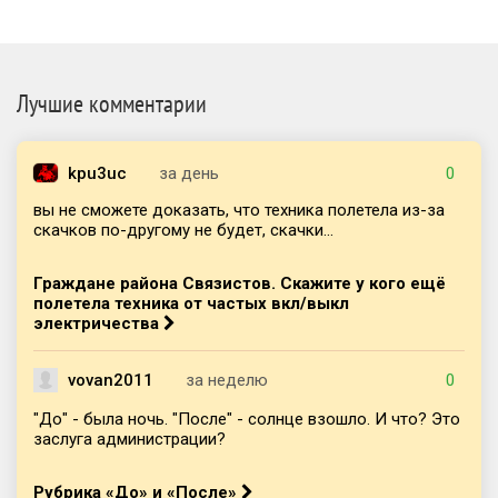
Лучшие комментарии
kpu3uc
за день
0
вы не сможете доказать, что техника полетела из-за
скачков по-другому не будет, скачки...
Граждане района Связистов. Скажите у кого ещё
полетела техника от частых вкл/выкл
электричества
vovan2011
за неделю
0
"До" - была ночь. "После" - солнце взошло. И что? Это
заслуга администрации?
Рубрика «До» и «После»