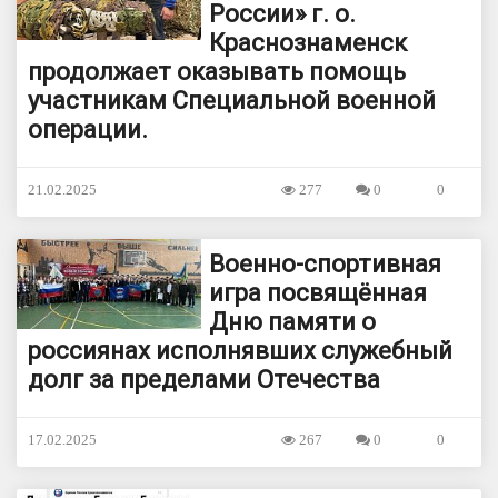
России» г. о.
Краснознаменск
продолжает оказывать помощь
участникам Специальной военной
операции.
21.02.2025
277
0
0
Военно-спортивная
игра посвящённая
Дню памяти о
россиянах исполнявших служебный
долг за пределами Отечества
17.02.2025
267
0
0