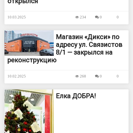
открылся
10.03.2025
234
0
0
Магазин «Дикси» по
адресу ул. Связистов
8/1 — закрылся на
реконструкцию
10.02.2025
268
0
0
Елка ДОБРА!