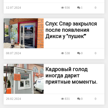
12.07.2024
936
1
0
Слух: Спар закрылся
после появления
Дикси у "пушек'"
08.07.2024
538
0
0
Кадровый голод
иногда дарит
приятные моменты.
26.02.2024
831
0
0