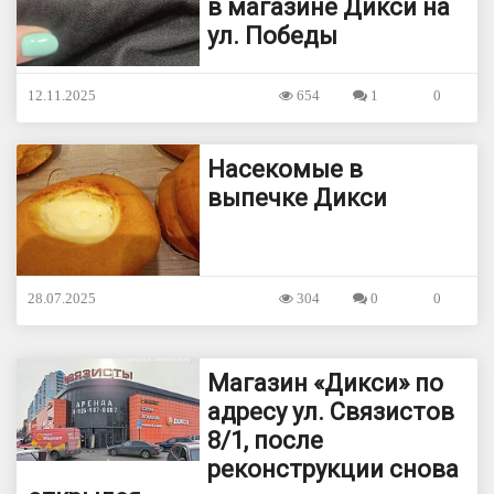
в магазине Дикси на
ул. Победы
12.11.2025
654
1
0
Насекомые в
выпечке Дикси
28.07.2025
304
0
0
Магазин «Дикси» по
адресу ул. Связистов
8/1, после
реконструкции снова