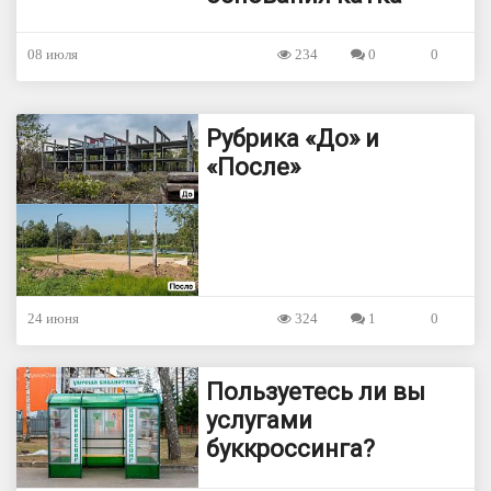
08 июля
234
0
0
Рубрика «До» и
«После»
24 июня
324
1
0
Пользуетесь ли вы
услугами
буккроссинга?