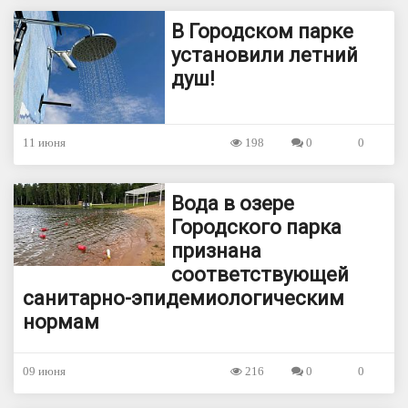
В Городском парке
установили летний
душ!
11 июня
198
0
0
Вода в озере
Городского парка
признана
соответствующей
санитарно-эпидемиологическим
нормам
09 июня
216
0
0