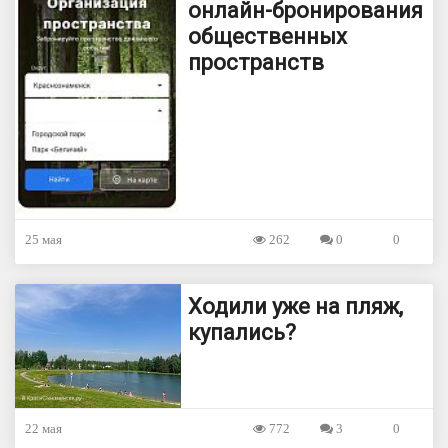
онлайн-бронирования
общественных
пространств
25 мая
262
0
0
Ходили уже на пляж,
купались?
22 мая
772
3
0