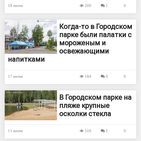
18 июня
260
1
0
Когда-то в Городском
парке были палатки с
мороженым и
освежающими
напитками
17 июня
184
0
0
В Городском парке на
пляже крупные
осколки стекла
11 июня
510
1
0