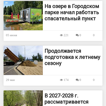
На озере в Городском
парке начал работать
спасательный пункт
05 июня
221
0
0
Продолжается
подготовка к летнему
сезону
29 мая
174
0
0
В 2027-2028 г.
рассматривается