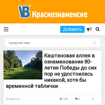
Добавить
L
Каштановая аллея в
ознаменование 80-
летия Победы до сих
пор не удостоилась
никакой, хотя бы
временной таблички
05 августа
180
0
0