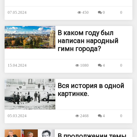
07.05.2024
450
0
0
В каком году был
написан народный
гимн города?
15.04.2024
1080
4
0
Вся история в одной
картинке.
05.03.2024
2468
4
0
В продолжении темы,