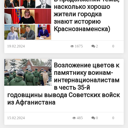
насколько хорошо
жители городка
знают историю
Краснознаменска)
19.02.2024
1675
2
0
Возложение цветов к
памятнику воинам-
интернационалистам
в честь 35-й
годовщины вывода Советских войск
из Афганистана
15.02.2024
485
0
0