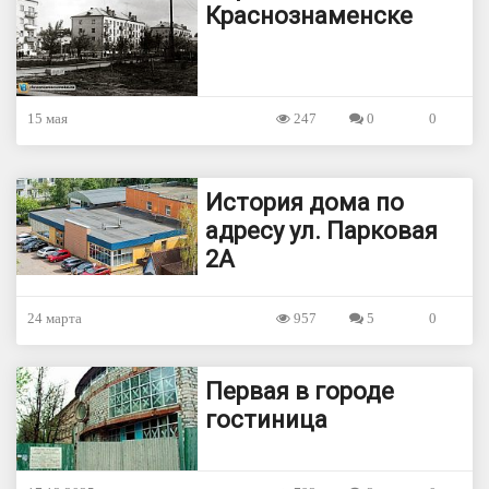
Краснознаменске
15 мая
247
0
0
История дома по
адресу ул. Парковая
2А
24 марта
957
5
0
Первая в городе
гостиница