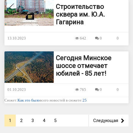
Строительство
сквера им. Ю.А.
Гагарина
13.10.2023
642
0
0
Сегодня Минское
шоссе отмечает
юбилей - 85 лет!
01.10.2023
765
0
0
Сюжет:
Как это было
всего новостей в сюжете:
25
1
2
3
4
5
Следующая
>