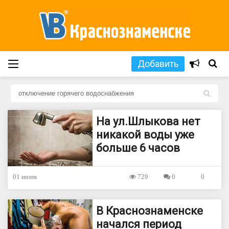
Добавить
L
На ул.Шлыкова нет
никакой воды уже
больше 6 часов
01 июня
729
0
0
В Краснознаменске
начался период