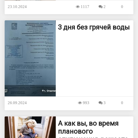
23.10.2024
1117
2
0
3 дня без грячей воды
26.09.2024
993
3
0
А как вы, во время
планового