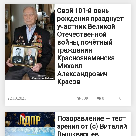
Свой 101-й день
рождения празднует
участник Великой
Отечественной
войны, почётный
гражданин
Краснознаменска
Михаил
Александрович
Красов
22.10.2025
309
0
0
Поздравление – тест
зрения от (с) Виталий
Вышкварцев