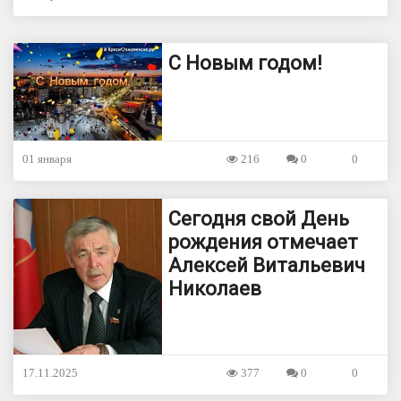
С Новым годом!
01 января
216
0
0
Сегодня свой День
рождения отмечает
Алексей Витальевич
Николаев
17.11.2025
377
0
0