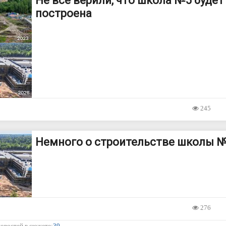
Не все верили, что школа №5 будет
построена
245
Немного о строительстве школы 
276
новостей в сюжете:
39