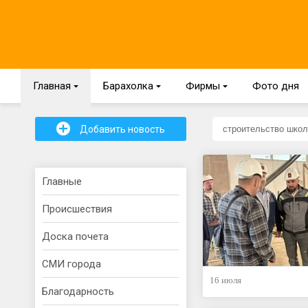
Главная
{
Барахолка
{
Фирмы
{
Фото дня
+
Добавить новость
Главные
Происшествия
Доска почета
СМИ города
16 июля
Благодарность