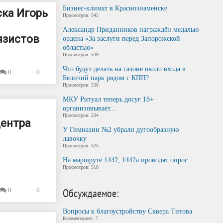
Бизнес-климат в Краснознаменске
ска Игорь
Просмотров: 545
Александр Приданников награждён медалью
язистов
ордена «За заслуги перед Запорожской
областью»
Просмотров: 539
Что будут делать на газоне около входа в
0
0
Беличий парк рядом с КПП?
Просмотров: 538
МКУ Ритуал теперь досуг 18+
организовывает...
Просмотров: 534
центра
У Гимназии №2 убрали дугообразную
лавочку
Просмотров: 525
На маршруте 1442, 1442а проводят опрос
Просмотров: 518
0
0
Обсуждаемое:
Вопросы к благоустройству Сквера Титова
Комментариев: 7