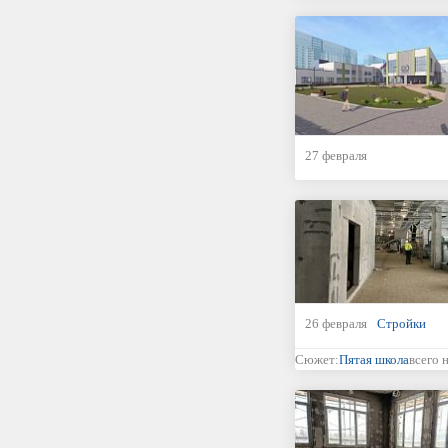
27 февраля
26 февраля
Стройки
Сюжет:
Пятая школа
всего 