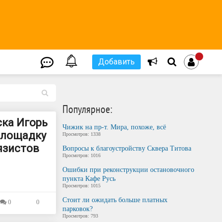
Добавить
L
Популярное:
ска Игорь
Чижик на пр-т. Мира, похоже, всё
площадку
Просмотров: 1338
язистов
Вопросы к благоустройству Сквера Титова
Просмотров: 1016
Ошибки при реконструкции остановочного
пункта Кафе Русь
Просмотров: 1015
Стоит ли ожидать больше платных
0
0
парковок?
Просмотров: 793