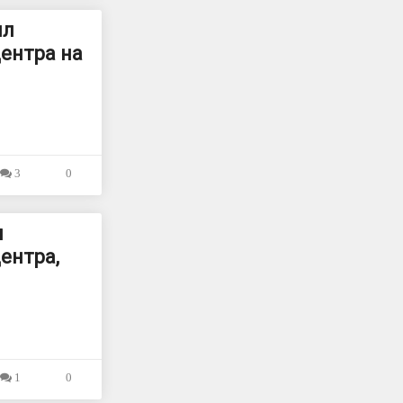
ил
ентра на
3
0
л
ентра,
1
0