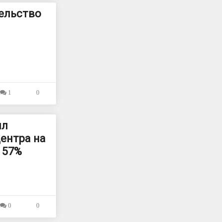
ельство
1
0
ил
ентра на
 57%
0
0