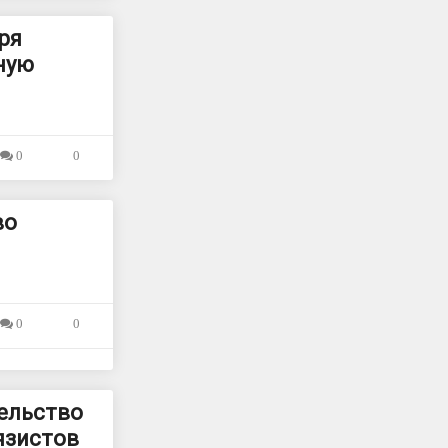
ря
ную
0
0
во
0
0
ельство
язистов