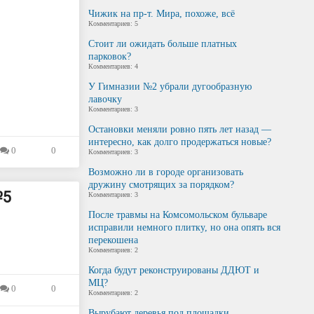
Чижик на пр-т. Мира, похоже, всё
Комментариев: 5
Стоит ли ожидать больше платных
парковок?
Комментариев: 4
У Гимназии №2 убрали дугообразную
лавочку
Комментариев: 3
Остановки меняли ровно пять лет назад —
интересно, как долго продержаться новые?
0
0
Комментариев: 3
Возможно ли в городе организовать
дружину смотрящих за порядком?
№5
Комментариев: 3
После травмы на Комсомольском бульваре
исправили немного плитку, но она опять вся
перекошена
Комментариев: 2
Когда будут реконструированы ДДЮТ и
МЦ?
0
0
Комментариев: 2
Вырубают деревья под площадки