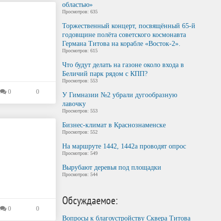
областью»
Просмотров: 635
Торжественный концерт, посвящённый 65-й
годовщине полёта советского космонавта
Германа Титова на корабле «Восток-2».
Просмотров: 615
Что будут делать на газоне около входа в
Беличий парк рядом с КПП?
Просмотров: 553
0
0
У Гимназии №2 убрали дугообразную
лавочку
Просмотров: 553
Бизнес-климат в Краснознаменске
Просмотров: 552
На маршруте 1442, 1442а проводят опрос
Просмотров: 549
Вырубают деревья под площадки
Просмотров: 544
Обсуждаемое:
0
0
Вопросы к благоустройству Сквера Титова