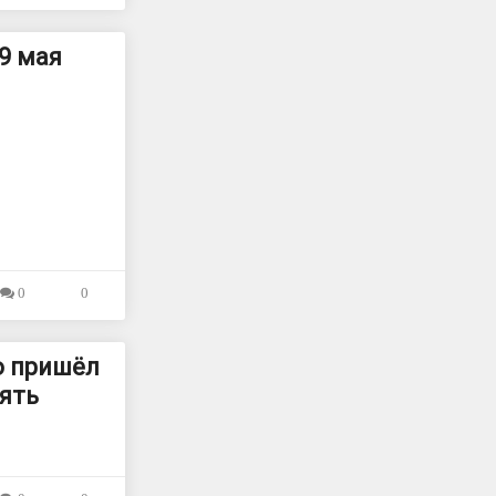
9 мая
0
0
о пришёл
ять