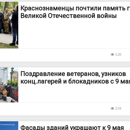
Краснознаменцы почтили память 
Великой Отечественной войны
120
Поздравление ветеранов, узников
конц.лагерей и блокадников с 9 ма
219
Фасады зданий украшают к 9 мая