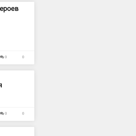
героев
0
0
я
0
0