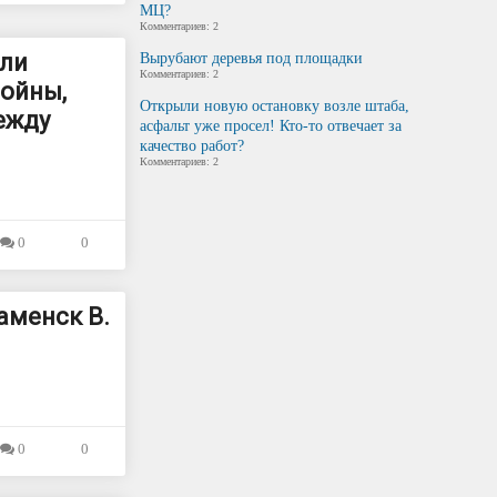
МЦ?
Комментариев: 2
или
Вырубают деревья под площадки
Комментариев: 2
войны,
Открыли новую остановку возле штаба,
ежду
асфальт уже просел! Кто-то отвечает за
качество работ?
Комментариев: 2
0
0
аменск В.
0
0