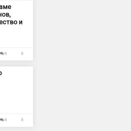
раме
ов,
ество и
0
0
ю
0
0