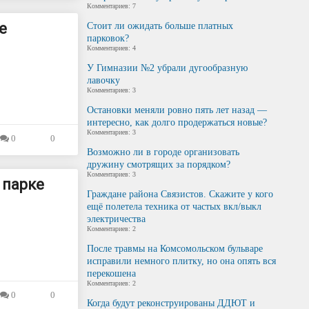
Комментариев: 7
е
Стоит ли ожидать больше платных
парковок?
Комментариев: 4
У Гимназии №2 убрали дугообразную
лавочку
Комментариев: 3
Остановки меняли ровно пять лет назад —
интересно, как долго продержаться новые?
Комментариев: 3
0
0
Возможно ли в городе организовать
дружину смотрящих за порядком?
Комментариев: 3
 парке
Граждане района Связистов. Скажите у кого
ещё полетела техника от частых вкл/выкл
электричества
Комментариев: 2
После травмы на Комсомольском бульваре
исправили немного плитку, но она опять вся
перекошена
Комментариев: 2
0
0
Когда будут реконструированы ДДЮТ и