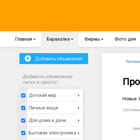
Главная
{
Барахолка
{
Фирмы
{
Фото дня
+
Добавить объявление
Личны
Добавить объявление
Про
легко и просто!
Детский мир
Новые т
Личные вещи
Состояни
Для дома и дачи
Цен
Бытовая электроника