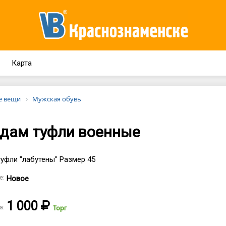
Карта
е вещи
Мужская обувь
дам туфли военные
уфли "лабутены" Размер 45
е:
Новое
1 000
а:
Торг