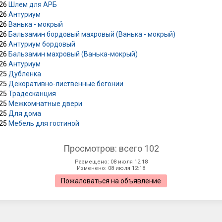
026
Шлем для АРБ
026
Антуриум
026
Ванька - мокрый
026
Бальзамин бордовый махровый (Ванька - мокрый)
026
Антуриум бордовый
026
Бальзамин махровый (Ванька-мокрый)
026
Антуриум
025
Дубленка
025
Декоративно-лиственные бегонии
025
Традесканция
025
Межкомнатные двери
025
Для дома
025
Мебель для гостиной
Просмотров: всего 102
Размещено: 08 июля 12:18
Изменено: 08 июля 12:18
Пожаловаться на объявление