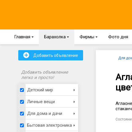
Главная
{
Барахолка
{
Фирмы
{
Фото дня
+
Добавить объявление
Для до
Добавить объявление
Агл
легко и просто!
цве
Детский мир
Личные вещи
Аглаоне
стаканч
Для дома и дачи
Состояни
Бытовая электроника