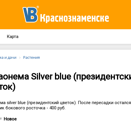
Карта
ма и дачи
Растения
аонема Silver blue (президентск
ток)
ма silver blue (президентский цветок). После пересадки осталс
ик бокового росточка - 400 руб.
е:
Новое