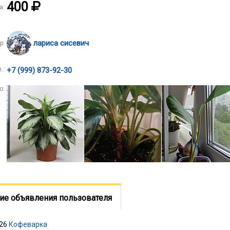
400
а:
лариса сисевич
р:
.:
+7 (999) 873-92-30
о:
ие объявления пользователя
026
Кофеварка