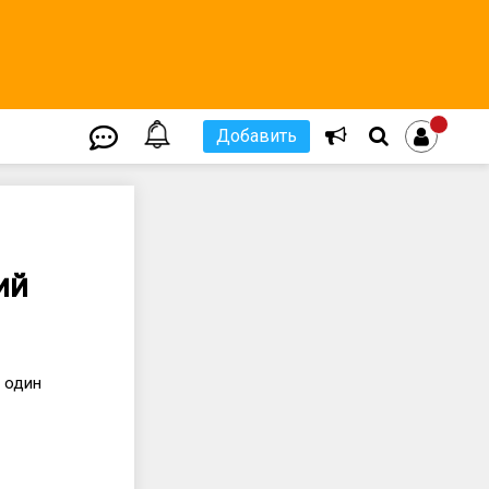
Добавить
ий
я один