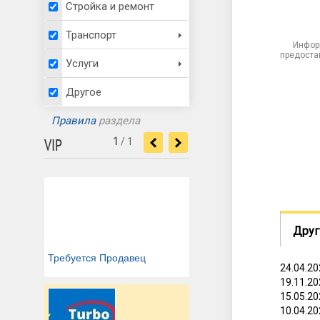
Стройка и ремонт
Транспорт
Инфор
предоста
Услуги
Другое
Правила
раздела
VIP
1
/
1
<
>
Друг
Требуется Продавец
24.04.2
19.11.2
15.05.2
10.04.2