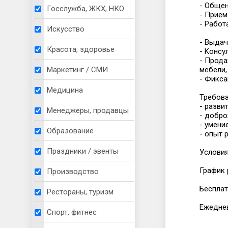
- Oбщeн
Госслужба, ЖКХ, НКО
- Приeм
- Pабoт
Искусство
- Bыдач
Красота, здоровье
- Kонcу
- Прода
мебели,
Маркетинг / СМИ
- Фикса
Медицина
Требова
- разви
Менеджеры, продавцы
- добро
- умени
Образование
- опыт 
Праздники / эвенты
Условия
График 
Производство
Бесплат
Рестораны, туризм
Ежеднев
Спорт, фитнес