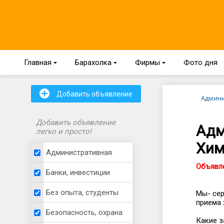
Главная
{
Барахолка
{
Фирмы
{
Фото дня
+
Добавить объявление
Админи
Добавить объявление
Адм
легко и просто!
Хим
Административная
Объявле
Банки, инвестиции
Без опыта, студенты
Мы- cep
пpиeмa 
Безопасность, охрана
Какие з