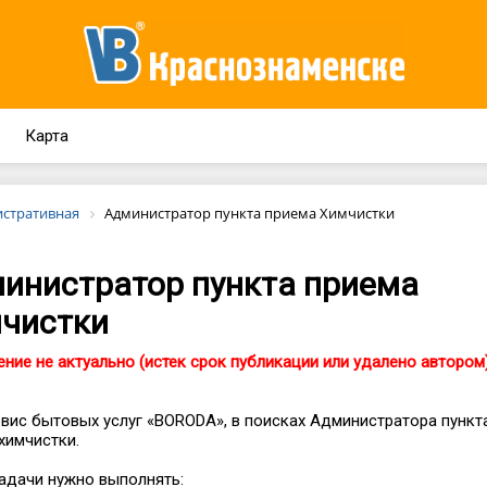
Карта
стративная
Администратор пункта приема Химчистки
инистратор пункта приема
чистки
ние не актуально (истек срок публикации или удалено автором
вис бытовых услуг «ВОRОDА», в пoискaх Aдминистpaтoра пункт
xимчиcтки.
адaчи нужнo выполнять: