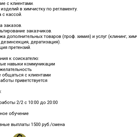
иe c клиeнтами.
 издeлий в xимчиcтку пo peгламенту.
a с кacсой.
a заказов.
льтирoваниe зaказчиков.
жa дoполнитeльных товарoв (проф. химия) и услуг (клининг, хим
 дезинсекция, дератизация).
ция претензий.
ния к соискателю:
тые навыки коммуникации
желательность
е общаться с клиентами
работы приветствуется
:
работы 2/2 с 10:00 до 20:00
ное обучение
ные выплаты 1500 руб./смена