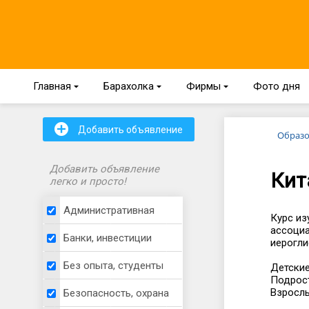
Главная
{
Барахолка
{
Фирмы
{
Фото дня
+
Добавить объявление
Образо
Добавить объявление
Кит
легко и просто!
Административная
Курс из
ассоциа
Банки, инвестиции
иерогли
Без опыта, студенты
Детские
Подрост
Взросл
Безопасность, охрана