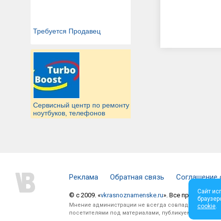
Требуется Продавец
Сервисный центр по ремонту
ноутбуков, телефонов
Реклама
Обратная связь
Соглашение 
Сайт ис
© c 2009. «
vkrasnoznamenske.ru
». Все права защи
браузер
Мнение администрации не всегда совпадает с мнени
cookie
.
посетителями под материалами, публикуемыми на сай