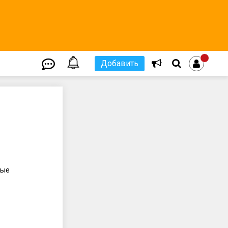
Добавить
бые