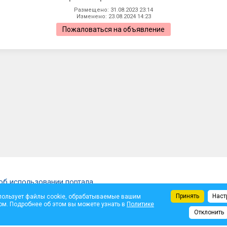
Размещено: 31.08.2023 23:14
Изменено: 23.08.2024 14:23
Пожаловаться на объявление
об использовании портала
Принять
Наст
пользует файлы cookie, обрабатываемые вашим
щены.
ом. Подробнее об этом вы можете узнать в
Политике
ем автора. Администрация не несет ответственности за достоверность опуб
Отклонить
те.