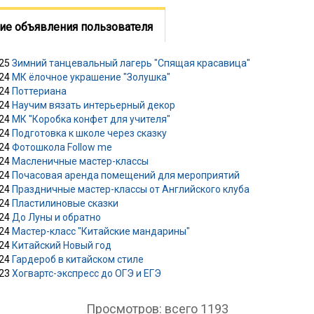
ие объявления пользователя
025
Зимний танцевальный лагерь "Спящая красавица"
024
МК ёлочное украшение "Золушка"
024
Поттериана
024
Научим вязать интерьерный декор
024
МК "Коробка конфет для учителя"
024
Подготовка к школе через сказку
024
Фотошкола Follow me
024
Масленичные мастер-классы
024
Почасовая аренда помещений для мероприятий
024
Праздничные мастер-классы от Английского клуба
024
Пластилиновые сказки
024
До Луны и обратно
024
Мастер-класс "Китайские мандарины"
024
Китайский Новый год
024
Гардероб в китайском стиле
023
Хогвартс-экспресс до ОГЭ и ЕГЭ
Просмотров: всего 1193