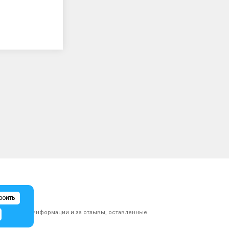
роить
ликованной информации и за отзывы, оставленные