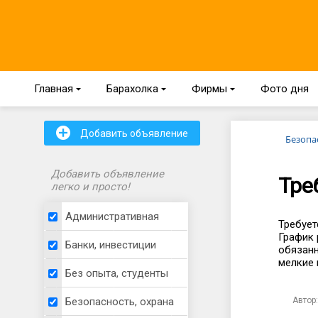
Главная
{
Барахолка
{
Фирмы
{
Фото дня
+
Добавить объявление
Безопа
Добавить объявление
Тре
легко и просто!
Административная
Требует
График 
Банки, инвестиции
обязанн
мелкие 
Без опыта, студенты
Автор:
Безопасность, охрана