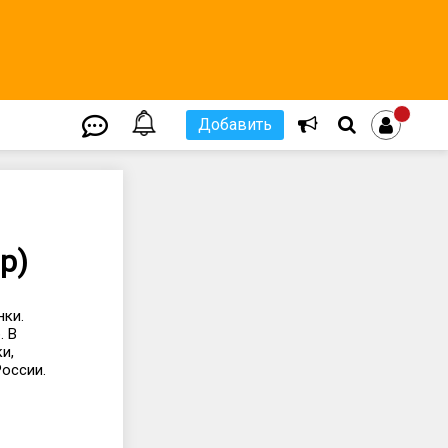
Добавить
р)
нки.
. В
и,
оссии.