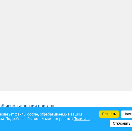
об использовании портала
Принять
Наст
пользует файлы cookie, обрабатываемые вашим
щены.
ом. Подробнее об этом вы можете узнать в
Политике
ем автора. Администрация не несет ответственности за достоверность опуб
Отклонить
те.