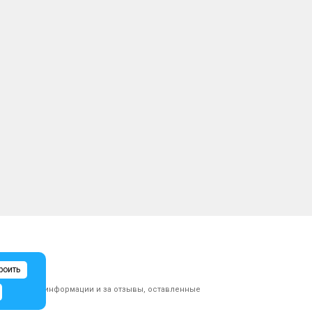
роить
ликованной информации и за отзывы, оставленные