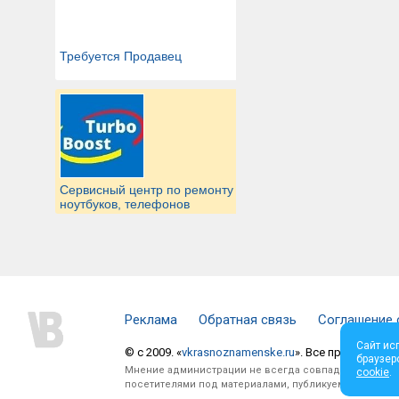
Требуется Продавец
Сервисный центр по ремонту
ноутбуков, телефонов
Реклама
Обратная связь
Соглашение 
Сайт ис
© c 2009. «
vkrasnoznamenske.ru
». Все права защи
браузер
Мнение администрации не всегда совпадает с мнени
cookie
.
посетителями под материалами, публикуемыми на сай