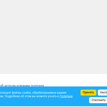
об использовании портала
Принять
Наст
пользует файлы cookie, обрабатываемые вашим
щены.
ом. Подробнее об этом вы можете узнать в
Политике
ем автора. Администрация не несет ответственности за достоверность опуб
Отклонить
те.