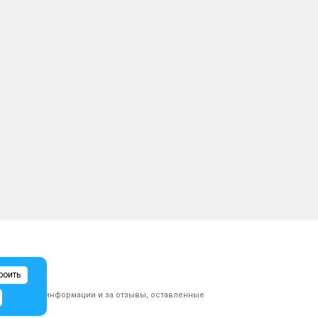
роить
ликованной информации и за отзывы, оставленные