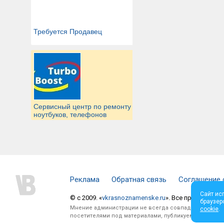
Требуется Продавец
Сервисный центр по ремонту
ноутбуков, телефонов
Реклама
Обратная связь
Соглашение 
Сайт ис
© c 2009. «
vkrasnoznamenske.ru
». Все права защи
браузер
Мнение администрации не всегда совпадает с мнени
cookie
.
посетителями под материалами, публикуемыми на сай