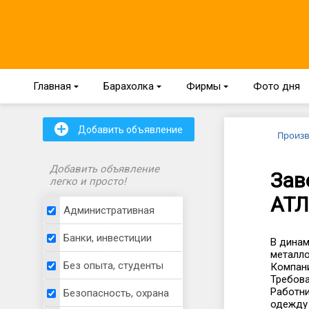
Главная
{
Барахолка
{
Фирмы
{
Фото дня
+
Добавить объявление
Произв
Добавить объявление
Зав
легко и просто!
АТ
Административная
Банки, инвестиции
В дина
металло
Без опыта, студенты
Компани
Требова
Работни
Безопасность, охрана
одежду 