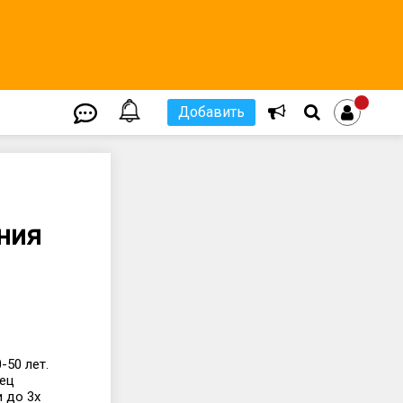
Добавить
ния
-50 лет.
пец
 до 3х