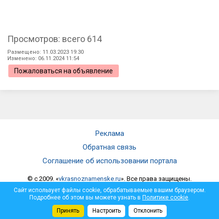
Просмотров: всего 614
Размещено: 11.03.2023 19:30
Изменено: 06.11.2024 11:54
Пожаловаться на объявление
Реклама
Обратная связь
Соглашение об использовании портала
© c 2009. «
vkrasnoznamenske.ru
». Все права защищены.
Мнение администрации не всегда совпадает с мнением автора.
Сайт использует файлы cookie, обрабатываемые вашим браузером.
Администрация не несет ответственности за достоверность
Подробнее об этом вы можете узнать в
Политике cookie
.
опубликованной информации и за отзывы, оставленные
Принять
Настроить
Отклонить
посетителями под материалами, публикуемыми на сайте.