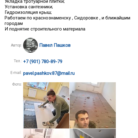
Укладка тротуарной плитки;
Установка сантехники;
Гидроизоляция крыш;
Работаем по краснознаменску , Сидоровке , и ближайшим
городам
И поднятие строительного материала
Павел Пашков
Автор:
Тел.:
+7 (901) 780-89-79
E-mail:
pavel.pashkov.87@mail.ru
Фото: