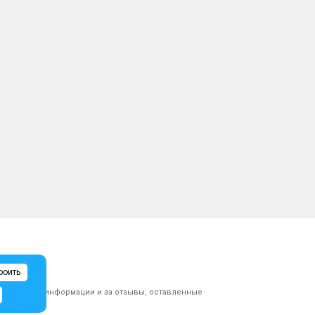
роить
ликованной информации и за отзывы, оставленные