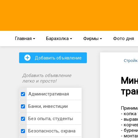
Главная
{
Барахолка
{
Фирмы
{
Фото дня
+
Добавить объявление
Стройк
Добавить объявление
Мин
легко и просто!
тра
Административная
Банки, инвестиции
Принима
- копка
Без опыта, студенты
- вырав
- корче
- бурен
Безопасность, охрана
- монта