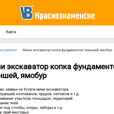
Карта
а и ремонт
Мини экскаватор копка фундаментов, траншей, ямобур
и экскаватор копка фундамент
ншей, ямобур
ю заявки на Услуги мини экскаватора
 траншей, котлованов, прудов, септиков и т.д.
нивание участков, площадок, территорий
вание пней
ие под столбы, опоры, заборы и т.д.
ж свай винтовых