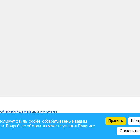
об использовании портала
Принять
Наст
пользует файлы cookie, обрабатываемые вашим
щены.
ом. Подробнее об этом вы можете узнать в
Политике
ем автора. Администрация не несет ответственности за достоверность опуб
Отклонить
те.