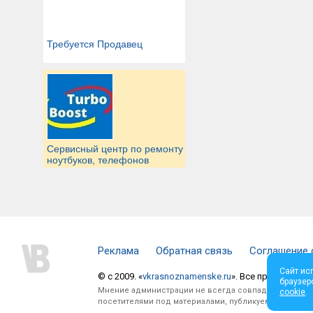
Требуется Продавец
Сервисный центр по ремонту
ноутбуков, телефонов
Реклама
Обратная связь
Соглашение 
Сайт ис
© c 2009. «
vkrasnoznamenske.ru
». Все права защи
браузер
Мнение администрации не всегда совпадает с мнени
cookie
.
посетителями под материалами, публикуемыми на сай