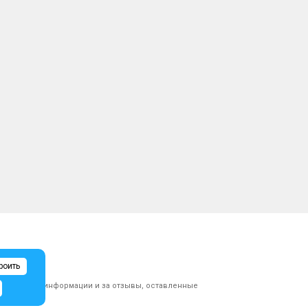
роить
ликованной информации и за отзывы, оставленные