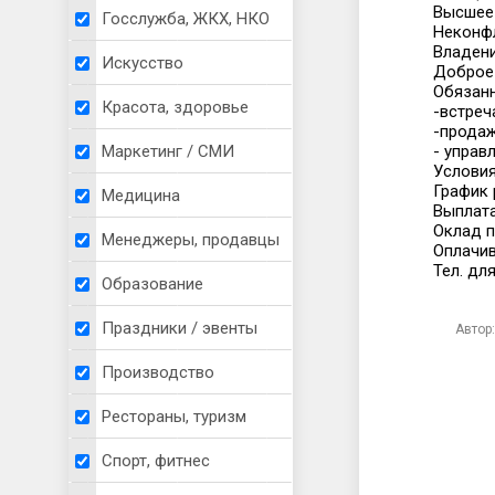
Высшее 
Госслужба, ЖКХ, НКО
Неконфл
Владени
Искусство
Доброе 
Обязанн
Красота, здоровье
-встреч
-продаж
- управ
Маркетинг / СМИ
Условия
График 
Медицина
Выплата
Оклад п
Менеджеры, продавцы
Оплачив
Тел. для
Образование
Праздники / эвенты
Автор:
Производство
Рестораны, туризм
Спорт, фитнес