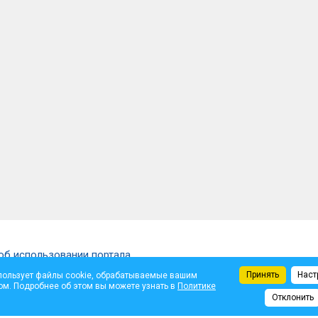
об использовании портала
Принять
Наст
пользует файлы cookie, обрабатываемые вашим
щены.
ом. Подробнее об этом вы можете узнать в
Политике
ем автора. Администрация не несет ответственности за достоверность опуб
Отклонить
те.