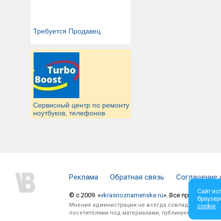
Требуется Продавец
Сервисный центр по ремонту
ноутбуков, телефонов
Реклама
Обратная связь
Соглашение 
Сайт ис
© c 2009. «
vkrasnoznamenske.ru
». Все права защи
браузер
Мнение администрации не всегда совпадает с мнени
cookie
.
посетителями под материалами, публикуемыми на сай