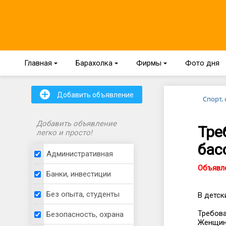
Главная
{
Барахолка
{
Фирмы
{
Фото дня
+
Добавить объявление
Спорт,
Добавить объявление
Тре
легко и просто!
бас
Административная
Объявле
Банки, инвестиции
Без опыта, студенты
В детск
Требова
Безопасность, охрана
Женщина