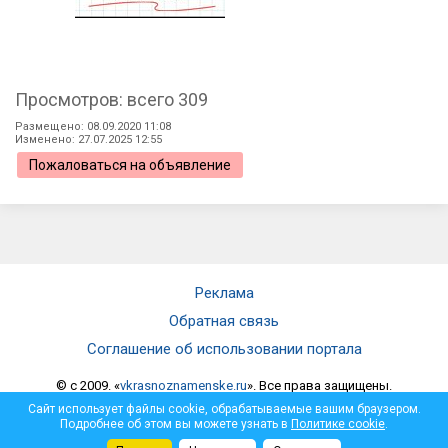
Просмотров: всего 309
Размещено: 08.09.2020 11:08
Изменено: 27.07.2025 12:55
Пожаловаться на объявление
Реклама
Обратная связь
Соглашение об использовании портала
© c 2009. «
vkrasnoznamenske.ru
». Все права защищены.
Мнение администрации не всегда совпадает с мнением автора.
Сайт использует файлы cookie, обрабатываемые вашим браузером.
Администрация не несет ответственности за достоверность
Подробнее об этом вы можете узнать в
Политике cookie
.
опубликованной информации и за отзывы, оставленные