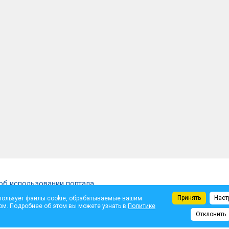
об использовании портала
Принять
Наст
пользует файлы cookie, обрабатываемые вашим
щены.
ом. Подробнее об этом вы можете узнать в
Политике
ем автора. Администрация не несет ответственности за достоверность опуб
Отклонить
те.