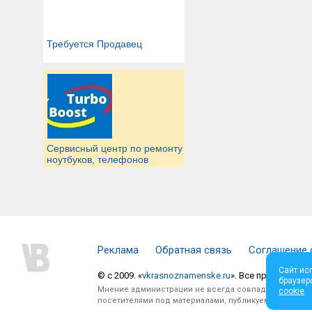
Требуется Продавец
Сервисный центр по ремонту
ноутбуков, телефонов
Реклама
Обратная связь
Соглашение 
Сайт ис
© c 2009. «
vkrasnoznamenske.ru
». Все права защи
браузер
Мнение администрации не всегда совпадает с мнени
cookie
.
посетителями под материалами, публикуемыми на сай