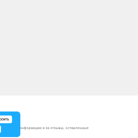
роить
ликованной информации и за отзывы, оставленные