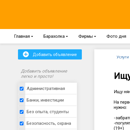
Главная
{
Барахолка
{
Фирмы
{
Фото дня
+
Добавить объявление
Услуги
Добавить объявление
Ищу
легко и просто!
Административная
Ищу нян
Банки, инвестиции
На перв
нужно:
Без опыта, студенты
-забрат
-погуля
Безопасность, охрана
(19+)