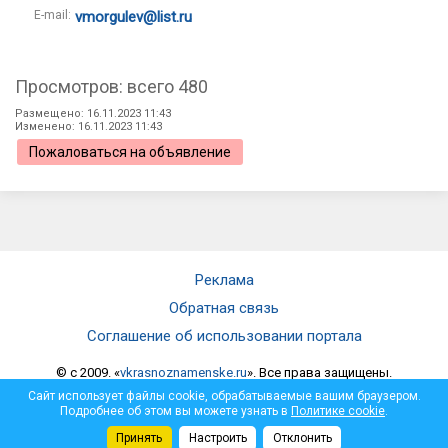
E-mail:
vmorgulev@list.ru
Просмотров: всего 480
Размещено: 16.11.2023 11:43
Изменено: 16.11.2023 11:43
Пожаловаться на объявление
Реклама
Обратная связь
Соглашение об использовании портала
© c 2009. «
vkrasnoznamenske.ru
». Все права защищены.
Мнение администрации не всегда совпадает с мнением автора.
Сайт использует файлы cookie, обрабатываемые вашим браузером.
Администрация не несет ответственности за достоверность
Подробнее об этом вы можете узнать в
Политике cookie
.
опубликованной информации и за отзывы, оставленные
Принять
Настроить
Отклонить
посетителями под материалами, публикуемыми на сайте.