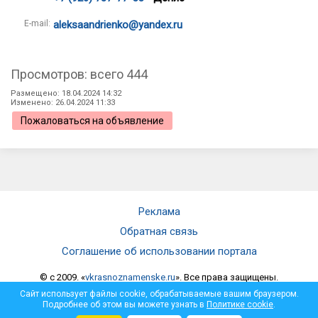
E-mail:
aleksaandrienko@yandex.ru
Просмотров: всего 444
Размещено: 18.04.2024 14:32
Изменено: 26.04.2024 11:33
Пожаловаться на объявление
Реклама
Обратная связь
Соглашение об использовании портала
© c 2009. «
vkrasnoznamenske.ru
». Все права защищены.
Мнение администрации не всегда совпадает с мнением автора.
Сайт использует файлы cookie, обрабатываемые вашим браузером.
Администрация не несет ответственности за достоверность
Подробнее об этом вы можете узнать в
Политике cookie
.
опубликованной информации и за отзывы, оставленные