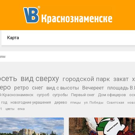
Карта
осеть
вид сверху
городской парк
закат
зеро
ретро
снег
вид с высоты
Вечереет
площадь В.
й Краснознаменск
сугроб
сугробы
Первый снег
Дом офицеров
ос
 год
новогодние украшения
дерево
птицы
ул. Победы
Советская
нов
№1
цветы
елка