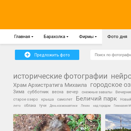
Главная
{
Барахолка
{
Фирмы
{
Фото дня
+
Предложить фото
исторические фотографии
нейр
городское о
Храм Архистратига Михаила
Зима
субботник
весна
вечер
снежные завалы
Вечерни
Беличий парк
старое озеро
крыша
самолет
Новый
облака
тучи
лето
День космонавтики
Ленин
над городом
Гимназия 