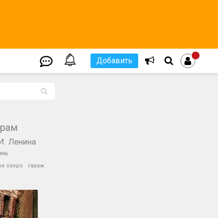
Добавить
L
храм
И. Ленина
ень
ое озеро
гараж