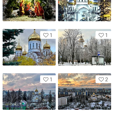
1
1
1
2