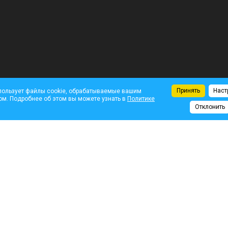
Принять
Наст
пользует файлы cookie, обрабатываемые вашим
ом. Подробнее об этом вы можете узнать в
Политике
Отклонить
Комментарии
оздно вылез из-за
На